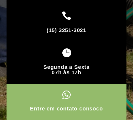

(15) 3251-3021

Segunda a Sexta
07h às 17h

Entre em contato consoco